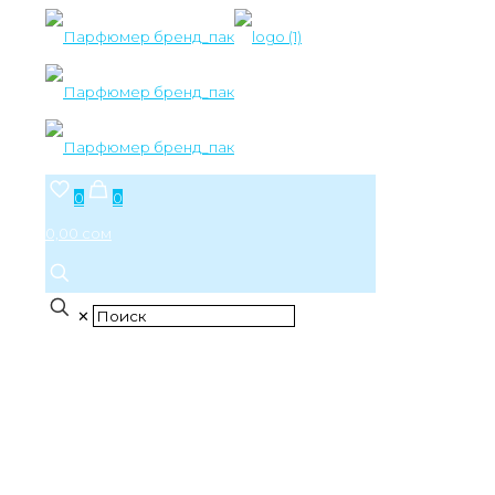
0
0
0,00 сом
✕