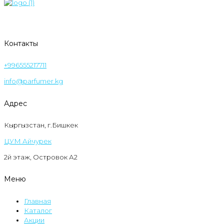
Контакты
+996555217711
info@parfumer.kg
Адрес
Кыргызстан, г.Бишкек
ЦУМ Айчурек
2й этаж, Островок А2
Меню
Главная
Каталог
Акции