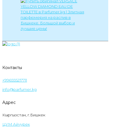
Контакты
+996555217711
info@parfumer.kg
Адрес
Кыргызстан, г.Бишкек
ЦУМ Айчурек