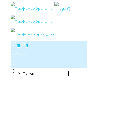
0
0
0,00 сом
✕