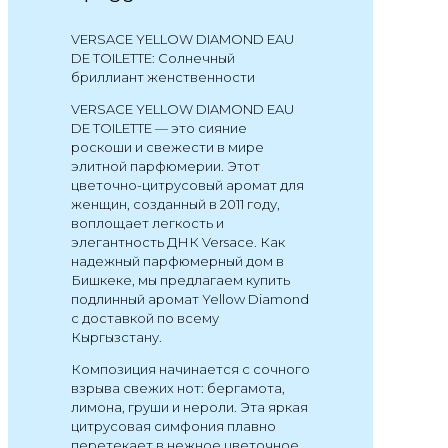
VERSACE YELLOW DIAMOND EAU
DE TOILETTE: Солнечный
бриллиант женственности
VERSACE YELLOW DIAMOND EAU
DE TOILETTE — это сияние
роскоши и свежести в мире
элитной парфюмерии. Этот
цветочно-цитрусовый аромат для
женщин, созданный в 2011 году,
воплощает легкость и
элегантность ДНК Versace. Как
надежный парфюмерный дом в
Бишкеке, мы предлагаем купить
подлинный аромат Yellow Diamond
с доставкой по всему
Кыргызстану.
Композиция начинается с сочного
взрыва свежих нот: бергамота,
лимона, груши и нероли. Эта яркая
цитрусовая симфония плавно
перетекает в нежное цветочное