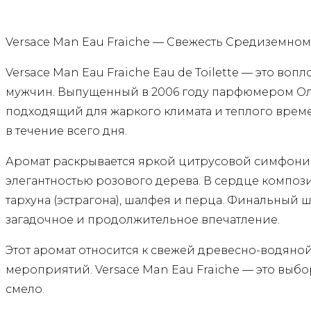
Versace Man Eau Fraiche — Свежесть Средиземно
Versace Man Eau Fraiche Eau de Toilette — это в
мужчин. Выпущенный в 2006 году парфюмером Оли
подходящий для жаркого климата и теплого врем
в течение всего дня.
Аромат раскрывается яркой цитрусовой симфоние
элегантностью розового дерева. В сердце композ
тархуна (эстрагона), шалфея и перца. Финальный 
загадочное и продолжительное впечатление.
Этот аромат относится к свежей древесно-водяно
мероприятий. Versace Man Eau Fraiche — это выб
смело.