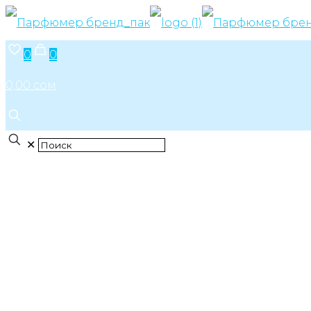
0
0
0,00 сом
✕