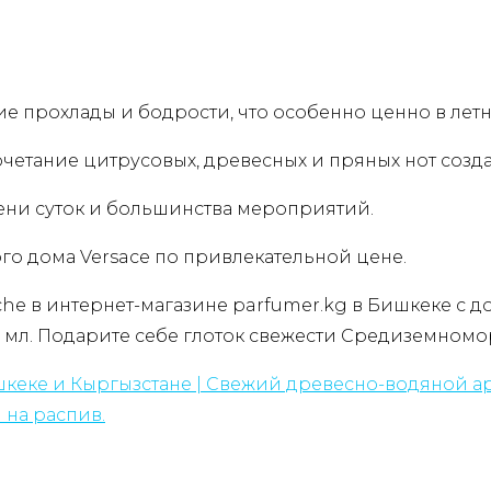
ие прохлады и бодрости, что особенно ценно в лет
четание цитрусовых, древесных и пряных нот созд
ени суток и большинства мероприятий.
го дома Versace по привлекательной цене.
che в интернет-магазине parfumer.kg в Бишкеке с д
00 мл. Подарите себе глоток свежести Средиземномо