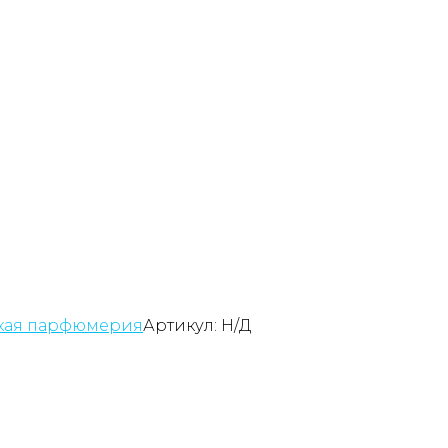
кая парфюмерия
Артикул:
Н/Д