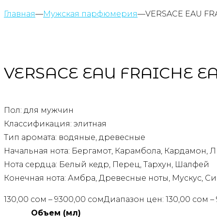
Главная
—
Мужская парфюмерия
—
VERSACE EAU FRA
VERSACE EAU FRAICHE EA
Пол: для мужчин
Классификация: элитная
Тип аромата: водяные, древесные
Начальная нота: Бергамот, Карамбола, Кардамон, 
Нота сердца: Белый кедр, Перец, Тархун, Шалфей
Конечная нота: Амбра, Древесные ноты, Мускус, С
130,00
сом
–
9300,00
сом
Диапазон цен: 130,00 сом –
Объем (мл)