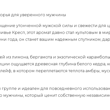
морья для уверенного мужчины
оплощение утонченной мужской силы и свежести для
вье Кресп, этот аромат давно стал культовым в 
ени года, он станет вашим надежным спутником, 
й из лимона, бергамота и экзотической карамболы
иции ощущается древесная глубина белого кедра, 
шлейф, в котором переплетаются теплота амбры, мус
й группе и идеален для повседневного использован
ор мужчины, который ценит собственную независимо