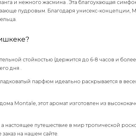
иланга и нежного жасмина . Эта благоухающая симфо
вающе пудровым. Благодаря унисекс-концепции, M
ельца.
Бишкеке?
тельной стойкостью (держится до 6-8 часов и боле
го дня .
 сладковатый парфюм идеально раскрывается в весе
 дома Montale, этот аромат изготовлен из высокока
, а настоящее путешествие в мир тропической роск
заказ на нашем сайте.