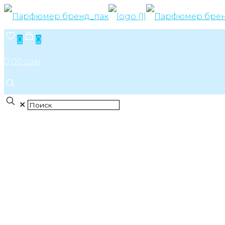
0
0
0,00 сом
✕