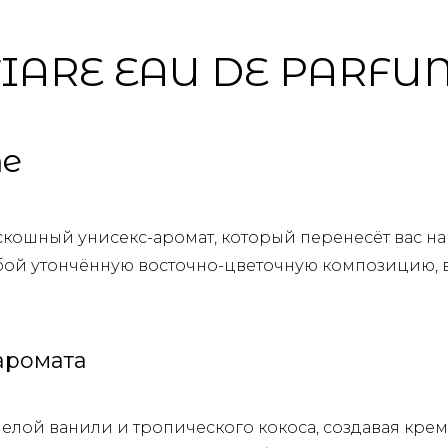
TIARE EAU DE PARFU
те
кошный унисекс-аромат, который перенесёт вас на
бой утончённую восточно-цветочную композицию, 
аромата
елой ванили и тропического кокоса, создавая кре