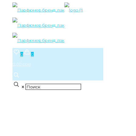
0
0
0,00 сом
✕