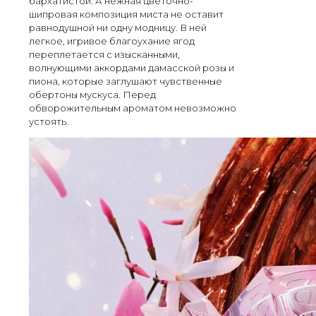
бархатистой. А нежная цветочно-
шипровая композиция миста не оставит
равнодушной ни одну модницу. В ней
легкое, игривое благоухание ягод
переплетается с изысканными,
волнующими аккордами дамасской розы и
пиона, которые заглушают чувственные
обертоны мускуса. Перед
обворожительным ароматом невозможно
устоять.