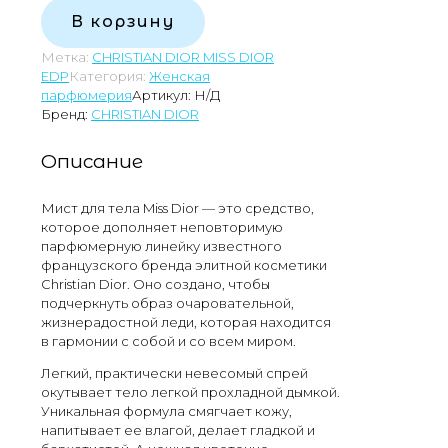
14000,00 сом
товара
В корзину
CHRISTIAN
DIOR
Метка:
CHRISTIAN DIOR MISS DIOR
MISS
EDP
Категория:
Женская
DIOR
парфюмерия
Артикул:
Н/Д
EAU
Бренд:
CHRISTIAN DIOR
DE
PARFUM
Описание
Мист для тела Miss Dior — это средство,
которое дополняет неповторимую
парфюмерную линейку известного
французского бренда элитной косметики
Christian Dior. Оно создано, чтобы
подчеркнуть образ очаровательной,
жизнерадостной леди, которая находится
в гармонии с собой и со всем миром.
Легкий, практически невесомый спрей
окутывает тело легкой прохладной дымкой.
Уникальная формула смягчает кожу,
напитывает ее влагой, делает гладкой и